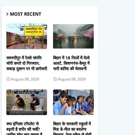
MOST RECENT
समस्तीपुर में रेलवे संपत्ति
बिहार में 18 जिलों में येलो
चोरी करते दो गिरफ्तार,
अलर्ट, किशनगंज-कैमूर में
कबाड़ दुकान पर भी छापेमारी
भारी बारिश की चेतावनी
August 08, 2026
August 08, 2026
क्या इंग्लिश टॉयलेट से
बिहार के सरकारी स्कूलों में
बढ़ती है शरीर की चर्बी?
मिड डे-मील का बदलेगा
जानिए शोध क्या कहता है
सिस्टम, फेस स्कैन से होगी