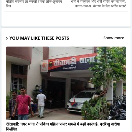
नीतीश सरकार ला सकती है कई लोक-लुभावन
भागों में वज्रपात और भारी बारिश की चेतावनी,
बिल
नवादा-गया-प. चंपारण के लिए ऑरेंज अलर्ट
YOU MAY LIKE THESE POSTS
Show more
सीतामढ़ी: नगर थाना से संदिग्ध महिला फरार मामले में बड़ी कार्रवाई, प्रशिक्षु दारोगा
निलंबित