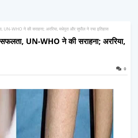
फलता, UN-WHO ने की सराहना; अररिया, मधेपुरा और सुपौल ने रचा इतिहास
बड़ी सफलता, UN-WHO ने की सराहना; अररिया,
0